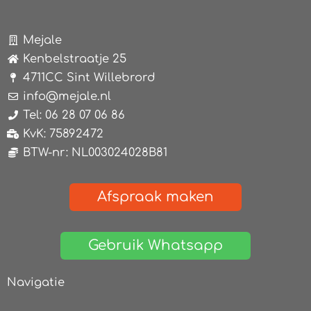
Mejale
Kenbelstraatje 25
4711CC Sint Willebrord
info@mejale.nl
Tel: 06 28 07 06 86
KvK: 75892472
BTW-nr: NL003024028B81
Afspraak maken
Gebruik Whatsapp
Navigatie