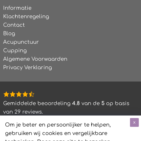
Informatie
Klachtenregeling
Contact
Blog
Acupunctuur
Cupping
Algemene Voorwaarden
Privacy Verklaring
4,8
rating
Gemiddelde beoordeling
4.8
van de
5
op basis
based
van
29
reviews.
on
x
Om je beter en persoonlijker te helpen,
12.345
gebruiken wij cookies en vergelijkbare
ratings
©
2026
MEJALE -
VRIENDIN VAN WINSTGEVERS