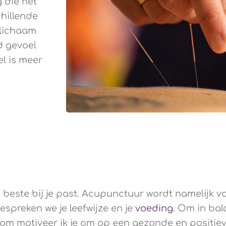
 die net
chillende
 lichaam
d gevoel
el is meer
beste bij je past. Acupunctuur wordt namelijk v
espreken we je leefwijze en je
voeding
. Om in bal
om motiveer ik je om op een gezonde en positie