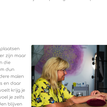
 plaatsen
er zijn maar
n die
eem dun
rdere malen
is en daar
elt krijg je
el je zelfs
en blijven