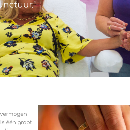
nctuur."
d vermogen
ls één groot