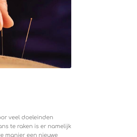
oor veel doeleinden
ans te raken is er namelijk
ve manier een nieuwe