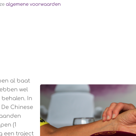
nze
algemene voorwaarden
en al baat
ebben wel
behalen. In
. De Chinese
maanden
pen (1
 een traject