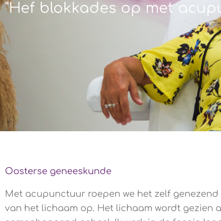
"Hef blokkades op met acupu
Oosterse geneeskunde
Met acupunctuur roepen we het zelf genezen
van het lichaam op. Het lichaam wordt gezien a