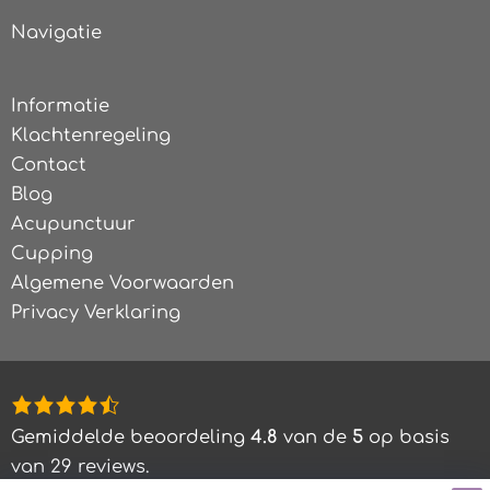
Navigatie
Informatie
Klachtenregeling
Contact
Blog
Acupunctuur
Cupping
Algemene Voorwaarden
Privacy Verklaring
4,8
rating
Gemiddelde beoordeling
4.8
van de
5
op basis
based
van
29
reviews.