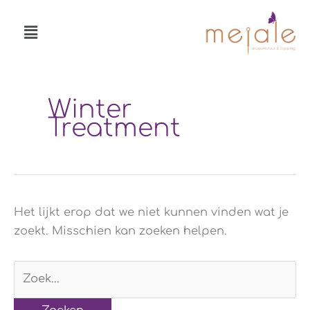
Ga
Menu
naar
de
inhoud
Zoek
naar:
Winter
Treatment
Het lijkt erop dat we niet kunnen vinden wat je
zoekt. Misschien kan zoeken helpen.