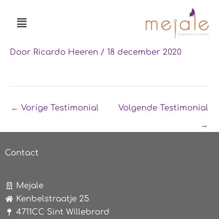
Ga
Menu
naar
de
inhoud
Door
Ricardo Heeren
/
18 december 2020
←
Vorige Testimonial
Volgende Testimonial
→
Contact
Mejale
Kenbelstraatje 25
4711CC Sint Willebrord