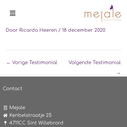
Ga
Menu
naar
de
inhoud
Door
Ricardo Heeren
/
18 december 2020
←
Vorige Testimonial
Volgende Testimonial
→
Contact
Mejale
Kenbelstraatje 25
4711CC Sint Willebrord