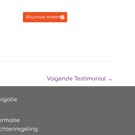
Afspraak maken
Volgende Testimonial
→
igatie
ormatie
chtenregeling