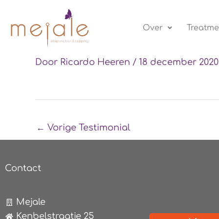
Ga
naar
Over
Treatme
de
inhoud
Door
Ricardo Heeren
/
18 december 2020
←
Vorige Testimonial
Contact
Mejale
Kenbelstraatje 25