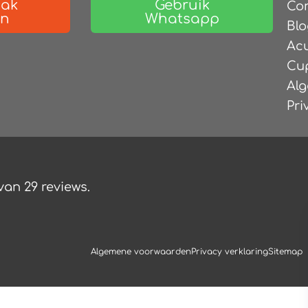
aak
Gebruik
Co
en
Whatsapp
Blo
Ac
Cu
Al
Pri
 van
29
reviews.
Algemene voorwaarden
Privacy verklaring
Sitemap