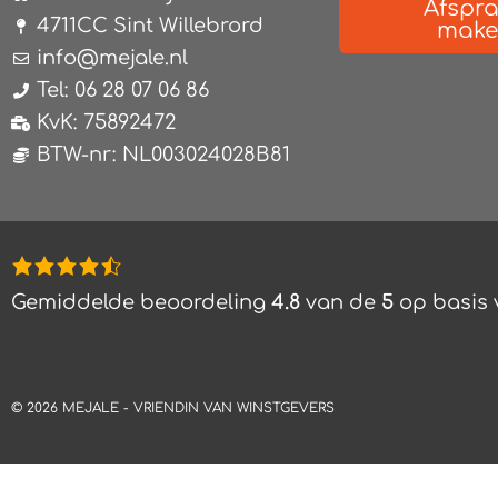
Afspr
4711CC Sint Willebrord
mak
info@mejale.nl
Tel: 06 28 07 06 86
KvK: 75892472
BTW-nr: NL003024028B81
4,8
rating
Gemiddelde beoordeling
4.8
van de
5
op basis
based
on
12.345
©
2026
MEJALE -
VRIENDIN VAN WINSTGEVERS
ratings