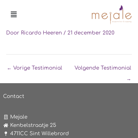
Ga
Menu
naar
de
inhoud
Door
Ricardo Heeren
/
21 december 2020
←
Vorige Testimonial
Volgende Testimonial
→
Contact
Mejale
Kenbelstraatje 25
4711CC Sint Willebrord