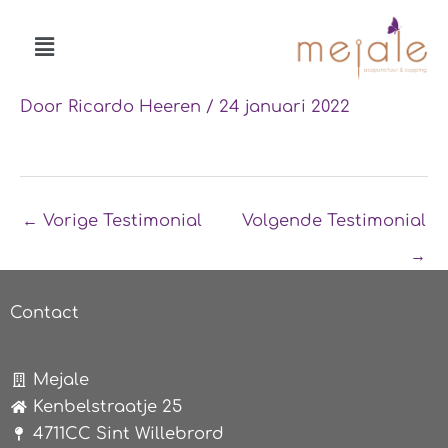
Ga
Menu
naar
de
inhoud
Door
Ricardo Heeren
/
24 januari 2022
←
Vorige Testimonial
Volgende Testimonial
→
Contact
Mejale
Kenbelstraatje 25
4711CC Sint Willebrord