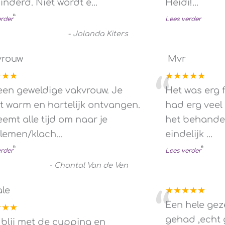
inderd. Niet wordt e
...
Heidi!...
”
erder
Lees verder
-
Jolanda Kiters
vrouw
Mvr
★★★
★★★★★
“
een geweldige vakvrouw. Je
Het was erg f
t warm en hartelijk ontvangen.
had erg veel
emt alle tijd om naar je
het behandel
lemen/klach
...
eindelijk
...
”
”
erder
Lees verder
-
Chantal Van de Ven
ale
★★★★★
“
Een hele geze
★★★
gehad ,echt 
 blij met de cupping en