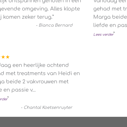
“
lijk ontspannen genoten in een
Vandaag een 
gevende omgeving. Alles klopte
gehad met tr
ij komen zeker terug.
”
Marga beide
liefde en pas
-
Bianca Bernard
”
Lees verder
★★★
aag een heerlijke ochtend
d met treatments van Heidi en
a beide 2 vakvrouwen met
e en passie v
...
”
erder
-
Chantal Koetsenruyter