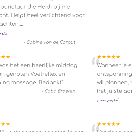
punctuur die Heidi bij me
icht. Helpt heel verlichtend voor
achten....
erder
-
Sabine van de Corput
★★★
★★★★★
“
was het een heerlijke middag
Wanneer je e
an genoten Voetreflex en
ontspannings
ing massage. Bedankt
”
wil plannen, 
het juiste ad
-
Coba Broeren
”
Lees verder
★★★
★★★★★