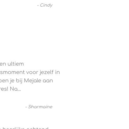
-
Cindy
en ultiem
moment voor jezelf in
ben je bij Mejale aan
res! Na
...
-
Sharmaine