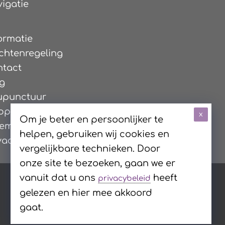
igatie
ormatie
chtenregeling
ntact
g
upunctuur
pping
x
Om je beter en persoonlijker te
gemene Voorwaarden
helpen, gebruiken wij cookies en
vacy Verklaring
vergelijkbare technieken. Door
onze site te bezoeken, gaan we er
vanuit dat u ons
heeft
privacybeleid
gelezen en hier mee akkoord
gaat.