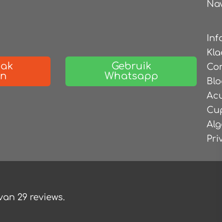
Nav
Inf
Kla
aak
Gebruik
Co
en
Whatsapp
Blo
Ac
Cu
Al
Pri
 van
29
reviews.