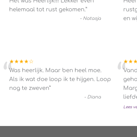
“
“
Het was Heerlijk!!! Lekker even
Heer
helemaal tot rust gekomen.
”
rust
en w
-
Natasja
★★★★☆
★★
“
“
Was heerlijk. Maar ben heel moe.
Vand
Als ik wat doe loop ik te hijgen. Loop
geha
nog te zweven
”
Marg
liefd
-
Diana
Lees v