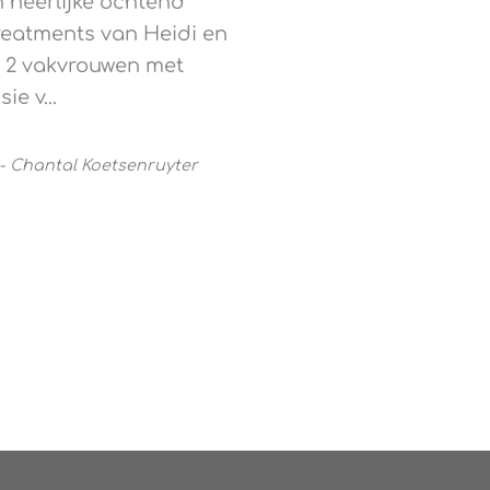
heerlijke ochtend
eatments van Heidi en
 2 vakvrouwen met
sie v
...
-
Chantal Koetsenruyter