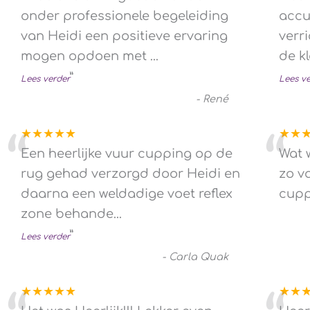
“
“
onder professionele begeleiding
accu
van Heidi een positieve ervaring
verr
mogen opdoen met
...
de kl
”
Lees verder
Lees v
-
René
★★★★★
★★
“
“
Een heerlijke vuur cupping op de
Wat 
rug gehad verzorgd door Heidi en
zo v
daarna een weldadige voet reflex
cupp
zone behande
...
”
Lees verder
-
Carla Quak
★★★★★
★★