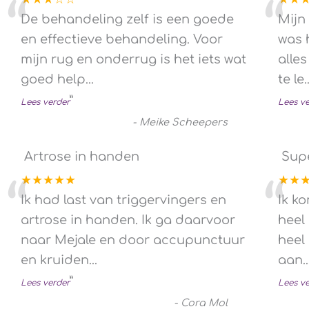
“
“
De behandeling zelf is een goede
Mijn
en effectieve behandeling. Voor
was 
mijn rug en onderrug is het iets wat
alles
goed help
...
te le
.
”
Lees verder
Lees v
-
Meike Scheepers
Artrose in handen
Sup
★★★★★
★★
“
“
Ik had last van triggervingers en
Ik ko
artrose in handen. Ik ga daarvoor
heel
naar Mejale en door accupunctuur
heel 
en kruiden
...
aan...
”
Lees verder
Lees v
-
Cora Mol