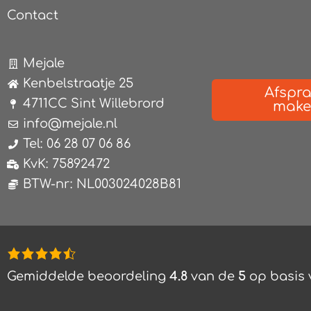
Contact
Mejale
Kenbelstraatje 25
Afspr
4711CC Sint Willebrord
mak
info@mejale.nl
Tel: 06 28 07 06 86
KvK: 75892472
BTW-nr: NL003024028B81
4,8
rating
Gemiddelde beoordeling
4.8
van de
5
op basis
based