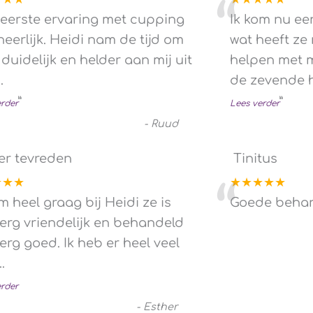
“
 eerste ervaring met cupping
Ik kom nu ee
heerlijk. Heidi nam de tijd om
wat heeft z
 duidelijk en helder aan mij uit
helpen met mi
..
de zevende
”
”
erder
Lees verder
-
Ruud
er tevreden
Tinitus
★★★
★★★★★
“
m heel graag bij Heidi ze is
Goede behand
 erg vriendelijk en behandeld
erg goed. Ik heb er heel veel
.
erder
-
Esther