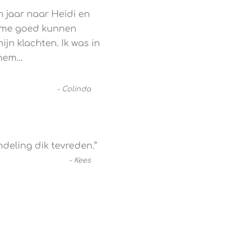
n jaar naar Heidi en
e me goed kunnen
jn klachten. Ik was in
 hem
...
-
Colinda
eling dik tevreden.
”
-
Kees