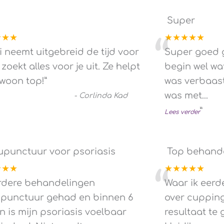
Super
★★★
★★★★★
“
i neemt uitgebreid de tijd voor
Super goed g
 zoekt alles voor je uit. Ze helpt
begin wel wa
ewoon top!
”
was verbaas
was met
...
-
Corlinda Kad
”
Lees verder
upunctuur voor psoriasis
Top behande
★★★
★★★★★
“
dere behandelingen
Waar ik eerd
punctuur gehad en binnen 6
over cupping,
n is mijn psoriasis voelbaar
resultaat te