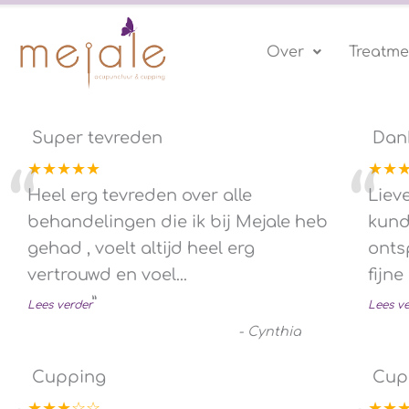
Ga
naar
Over
Treatme
de
inhoud
Super tevreden
Dan
★★★★★
★★
“
“
Heel erg tevreden over alle
Liev
behandelingen die ik bij Mejale heb
kund
gehad , voelt altijd heel erg
onts
vertrouwd en voel
...
fijne
”
Lees verder
Lees v
-
Cynthia
Cupping
Cup
★★★☆☆
★★