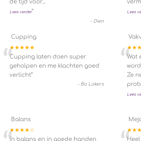
de tijd voor
...
verm
”
Lees verder
Lees v
-
Dien
Cupping
Vak
★★★★★
★★
“
“
Cupping laten doen super
Wat 
geholpen en me klachten goed
word
verlicht
”
Ze ne
prob
-
Bo Lokers
Lees v
Balans
Mej
★★★★☆
★★
In balans en in goede handen
Heel