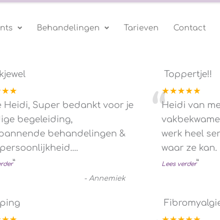
nts
Behandelingen
Tarieven
Contact
kjewel
Toppertje!!
★★★
★★★★★
“
e Heidi, Super bedankt voor je
Heidi van me
ige begeleiding,
vakbekwame 
pannende behandelingen &
werk heel se
 persoonlijkheid.
...
waar ze kan.
”
”
erder
Lees verder
-
Annemiek
ping
Fibromyalgi
★★★
★★★★★