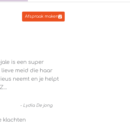
Afspraak maken
jale is een super
lieve meid die haar
rieus neemt en je helpt
 Z
...
-
Lydia De jong
e klachten