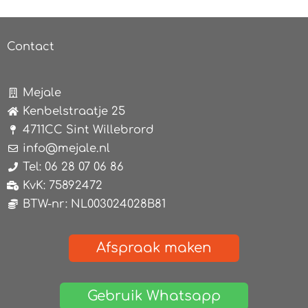
Contact
Mejale
Kenbelstraatje 25
4711CC Sint Willebrord
info@mejale.nl
Tel: 06 28 07 06 86
KvK: 75892472
BTW-nr: NL003024028B81
Afspraak maken
Gebruik Whatsapp