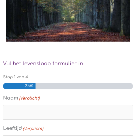
Vul het levensloop formulier in
Stap
1
van
4
25%
Naam
(Verplicht)
Leeftijd
(Verplicht)