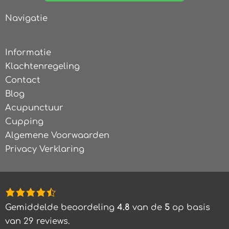
Navigatie
Informatie
Klachtenregeling
Contact
Blog
Acupunctuur
Cupping
Algemene Voorwaarden
Privacy Verklaring
4,8
rating
Gemiddelde beoordeling
4.8
van de
5
op basis
based
van
29
reviews.