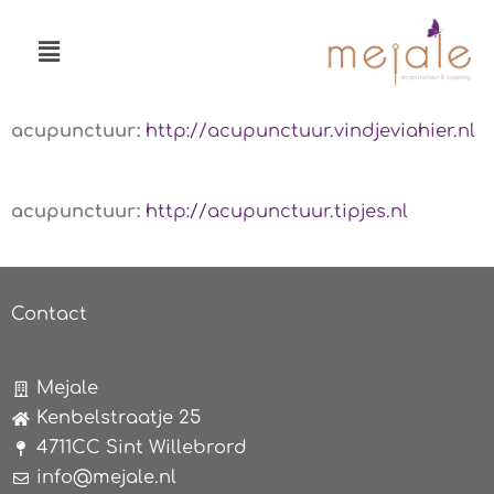
Ga
Menu
naar
de
inhoud
acupunctuur:
http://acupunctuur.vindjeviahier.nl
acupunctuur:
http://acupunctuur.tipjes.nl
Contact
Mejale
Kenbelstraatje 25
4711CC Sint Willebrord
info@mejale.nl