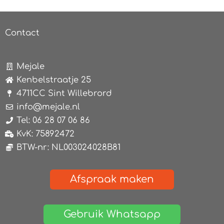
Contact
Mejale
Kenbelstraatje 25
4711CC Sint Willebrord
info@mejale.nl
Tel: 06 28 07 06 86
KvK: 75892472
BTW-nr: NL003024028B81
Afspraak maken
Gebruik Whatsapp