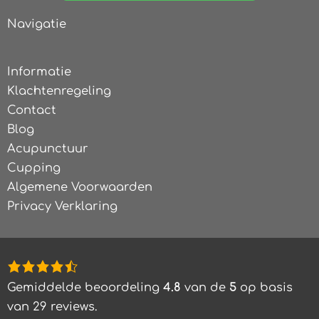
Navigatie
Informatie
Klachtenregeling
Contact
Blog
Acupunctuur
Cupping
Algemene Voorwaarden
Privacy Verklaring
4,8
rating
Gemiddelde beoordeling
4.8
van de
5
op basis
based
van
29
reviews.