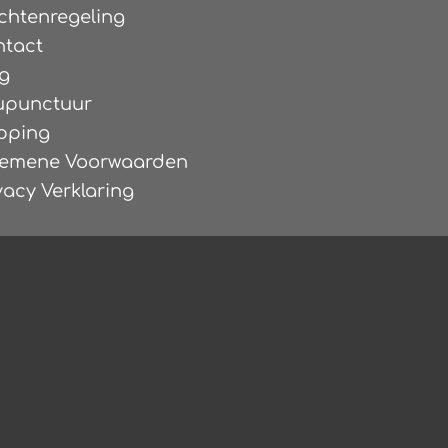
chtenregeling
ntact
g
upunctuur
pping
gemene Voorwaarden
vacy Verklaring