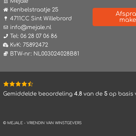
Mejale
Kenbelstraatje 25
Afspr
4711CC Sint Willebrord
mak
info@mejale.nl
Tel: 06 28 07 06 86
KvK: 75892472
BTW-nr: NL003024028B81
4,8
rating
Gemiddelde beoordeling
4.8
van de
5
op basis
based
on
12.345
©
MEJALE -
VRIENDIN VAN WINSTGEVERS
ratings