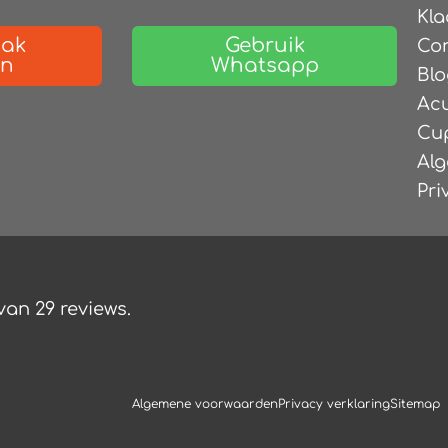
Kla
aak
Gebruik
Co
en
Whatsapp
Blo
Ac
Cu
Al
Pri
 van
29
reviews.
Algemene voorwaarden
Privacy verklaring
Sitemap