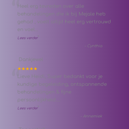
“
Heel erg tevreden over alle
behandelingen die ik bij Mejale heb
gehad , voelt altijd heel erg vertrouwd
en voel
...
”
Lees verder
-
Cynthia
Dankjewel
★★★★★
“
Lieve Heidi, Super bedankt voor je
kundige begeleiding, ontspannende
behandelingen & fijne
persoonlijkheid.
...
”
Lees verder
-
Annemiek