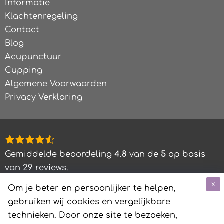
Informatie
Klachtenregeling
Contact
Blog
Acupunctuur
Cupping
Algemene Voorwaarden
Privacy Verklaring
4,8
rating
Gemiddelde beoordeling
4.8
van de
5
op basis
based
van
29
reviews.
on
x
Om je beter en persoonlijker te helpen,
12.345
gebruiken wij cookies en vergelijkbare
ratings
©
2026
MEJALE -
VRIENDIN VAN WINSTGEVERS
technieken. Door onze site te bezoeken,