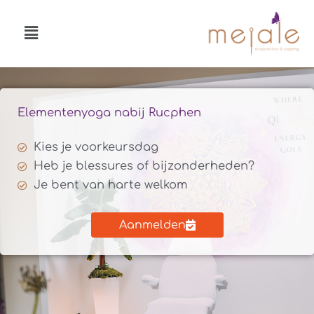
Ga
Menu
naar
de
inhoud
Elementenyoga nabij Rucphen
Kies je voorkeursdag
Heb je blessures of bijzonderheden?
Je bent van harte welkom
Aanmelden