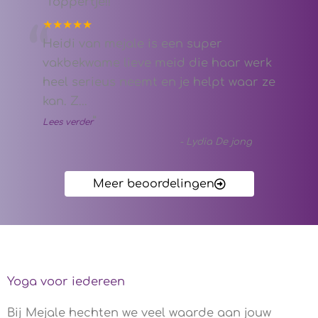
Toppertje!!
★★★★★
“
Heidi van mejale is een super
vakbekwame lieve meid die haar werk
heel serieus neemt en je helpt waar ze
kan. Z
...
”
Lees verder
-
Lydia De jong
Meer beoordelingen
Yoga voor iedereen
Bij Mejale hechten we veel waarde aan jouw