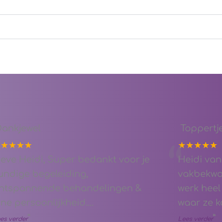
Dankjewel
Toppertje
★★★★★
★★★★★
“
ieve Heidi, Super bedankt voor je
Heidi van
undige begeleiding,
vakbekwa
ntspannende behandelingen &
werk heel
ijne persoonlijkheid.
...
waar ze k
”
”
es verder
Lees verder