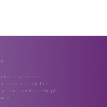
!!
 mejale is een super
me lieve meid die haar
 serieus neemt en je helpt
an. Z
...