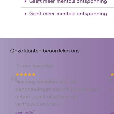
Geeft meer mentale ontspanning
Geeft meer mentale ontspanning
Onze klanten beoordelen ons:
Super tevreden
★★★★★
“
“
Heel erg tevreden over alle
L
behandelingen die ik bij Mejale heb
k
gehad , voelt altijd heel erg
o
vertrouwd en voel
...
f
”
Lees verder
Le