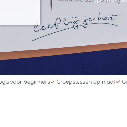
groepslesse
oga voor beginners
Groepslessen op maat
Ge