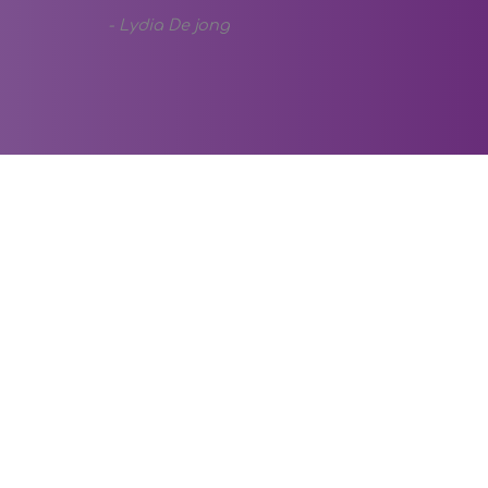
-
Lydia De jong