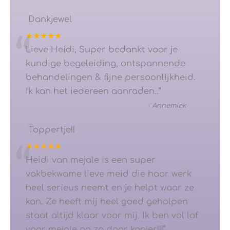
Dankjewel
★★★★★
“
Lieve Heidi, Super bedankt voor je
kundige begeleiding, ontspannende
behandelingen & fijne persoonlijkheid.
Ik kan het iedereen aanraden..
”
-
Annemiek
Toppertje!!
★★★★★
“
Heidi van mejale is een super
vakbekwame lieve meid die haar werk
heel serieus neemt en je helpt waar ze
kan. Ze heeft mij heel goed geholpen
staat altijd klaar voor mij. Ik ben vol lof
voor mejale ga zo door kanjer!!!
”