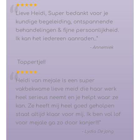
★★★★★
“
Lieve Heidi, Super bedankt voor je
kundige begeleiding, ontspannende
behandelingen & fijne persoonlijkheid.
Ik kan het iedereen aanraden..
”
-
Annemiek
Toppertje!!
★★★★★
“
Heidi van mejale is een super
vakbekwame lieve meid die haar werk
heel serieus neemt en je helpt waar ze
kan. Ze heeft mij heel goed geholpen
staat altijd klaar voor mij. Ik ben vol lof
voor mejale ga zo door kanjer!!!
”
-
Lydia De jong