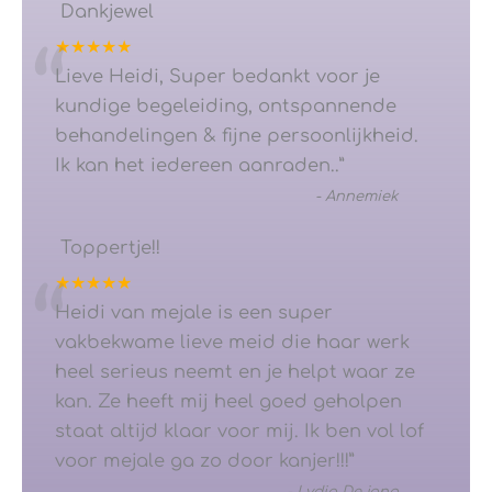
Dankjewel
★★★★★
“
Lieve Heidi, Super bedankt voor je
kundige begeleiding, ontspannende
behandelingen & fijne persoonlijkheid.
Ik kan het iedereen aanraden..
”
-
Annemiek
Toppertje!!
★★★★★
“
Heidi van mejale is een super
vakbekwame lieve meid die haar werk
heel serieus neemt en je helpt waar ze
kan. Ze heeft mij heel goed geholpen
staat altijd klaar voor mij. Ik ben vol lof
voor mejale ga zo door kanjer!!!
”
-
Lydia De jong