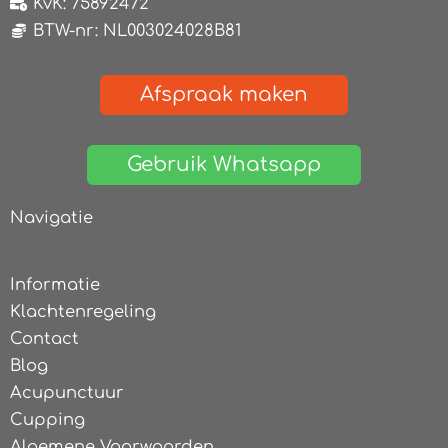
KvK: 75892472
BTW-nr: NL003024028B81
Afspraak maken
Gebruik Whatsapp
Navigatie
Informatie
Klachtenregeling
Contact
Blog
Acupunctuur
Cupping
Algemene Voorwaarden