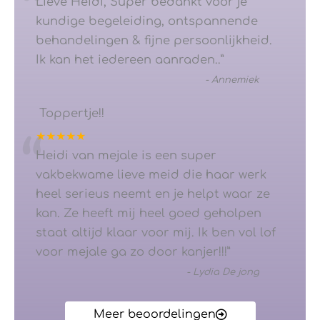
“
Lieve Heidi, Super bedankt voor je
kundige begeleiding, ontspannende
behandelingen & fijne persoonlijkheid.
Ik kan het iedereen aanraden..
”
-
Annemiek
Toppertje!!
★★★★★
“
Heidi van mejale is een super
vakbekwame lieve meid die haar werk
heel serieus neemt en je helpt waar ze
kan. Ze heeft mij heel goed geholpen
staat altijd klaar voor mij. Ik ben vol lof
voor mejale ga zo door kanjer!!!
”
-
Lydia De jong
Meer beoordelingen