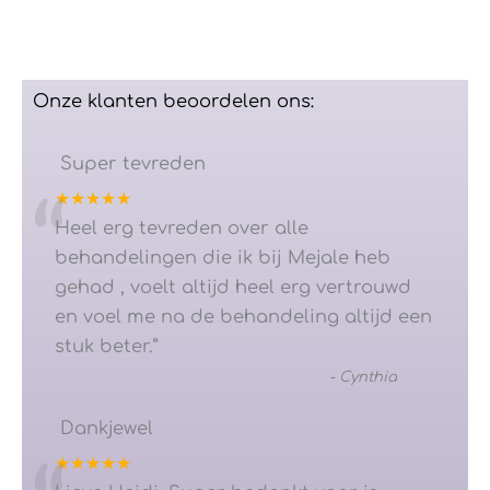
Onze klanten beoordelen ons:
Super tevreden
★★★★★
“
Heel erg tevreden over alle
behandelingen die ik bij Mejale heb
gehad , voelt altijd heel erg vertrouwd
en voel me na de behandeling altijd een
stuk beter.
”
-
Cynthia
Dankjewel
★★★★★