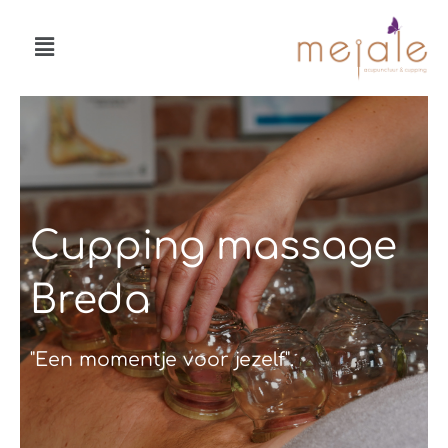
Ga
Menu
naar
de
inhoud
Cupping massage
Breda
"Een momentje voor jezelf".