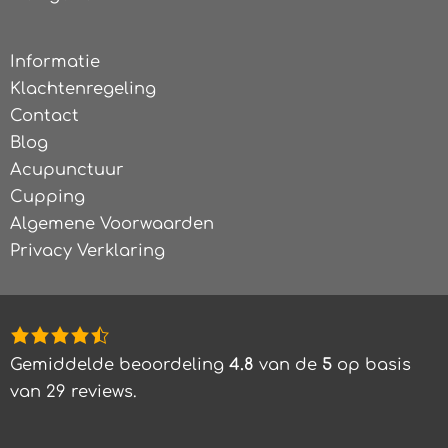
Informatie
Klachtenregeling
Contact
Blog
Acupunctuur
Cupping
Algemene Voorwaarden
Privacy Verklaring
4,8
rating
Gemiddelde beoordeling
4.8
van de
5
op basis
based
van
29
reviews.
on
12.345