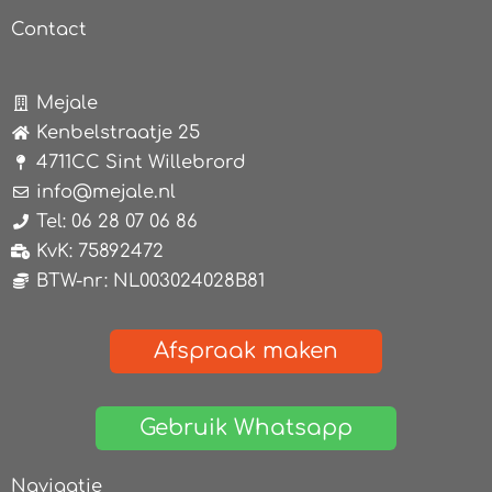
Contact
Mejale
Kenbelstraatje 25
4711CC Sint Willebrord
info@mejale.nl
Tel: 06 28 07 06 86
KvK: 75892472
BTW-nr: NL003024028B81
Afspraak maken
Gebruik Whatsapp
Navigatie