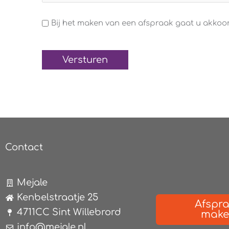
Algemene
Bij het maken van een afspraak gaat u akko
voorwaarden
(Verplicht)
Contact
Mejale
Kenbelstraatje 25
Afspr
4711CC Sint Willebrord
mak
info@mejale.nl