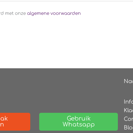
ord met onze
algemene voorwaarden
Nav
Inf
Kla
aak
Gebruik
Co
en
Whatsapp
Blo