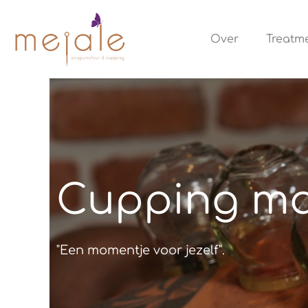
Ga
naar
Over
Treatm
de
inhoud
Cupping ma
"Een momentje voor jezelf".