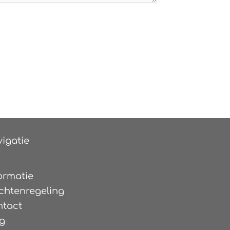
igatie
ormatie
chtenregeling
ntact
g