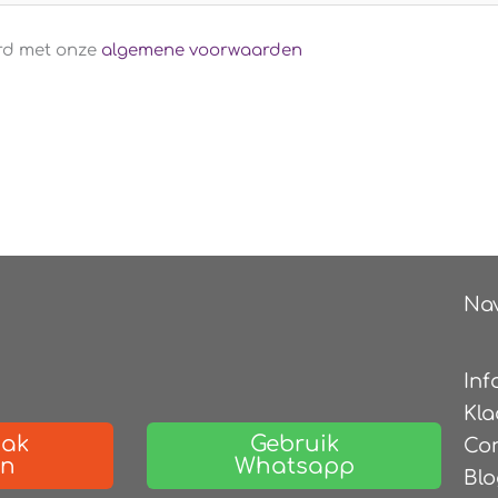
ord met onze
algemene voorwaarden
Nav
Inf
Kla
aak
Gebruik
Co
en
Whatsapp
Blo