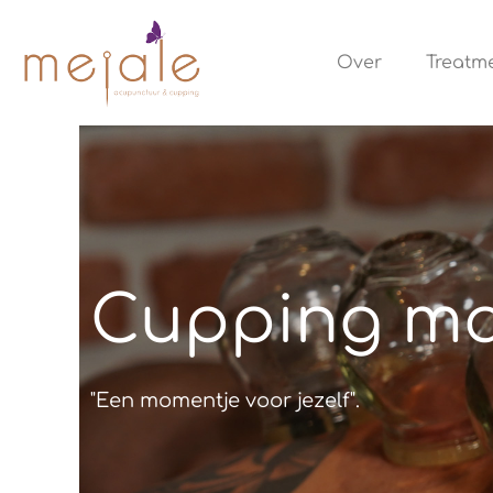
Ga
naar
Over
Treatm
de
inhoud
Cupping ma
"Een momentje voor jezelf".