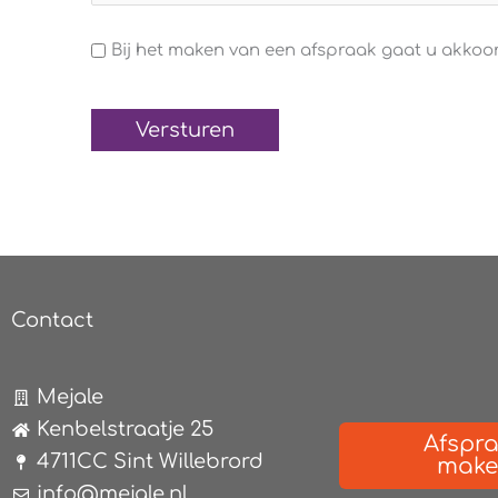
Algemene
Bij het maken van een afspraak gaat u akko
voorwaarden
(Verplicht)
Contact
Mejale
Kenbelstraatje 25
Afspr
4711CC Sint Willebrord
mak
info@mejale.nl