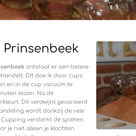
 Prinsenbeek
nsenbeek
ontstaat er een betere
handelt. Dit doe ik door cups
sen en in de cup vacuüm te
inuten staan. Na de
kleurt. Dit verdwijnt gevarieerd
ndeling wordt dankzij de vele
 Cupping versterkt de spieren
 je niet alleen je klachten