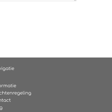
igatie
ormatie
chtenregeling
ntact
g