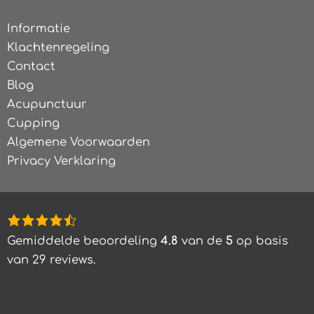
Informatie
Klachtenregeling
Contact
Blog
Acupunctuur
Cupping
Algemene Voorwaarden
Privacy Verklaring
4,8
rating
Gemiddelde beoordeling
4.8
van de
5
op basis
based
van
29
reviews.
on
12.345