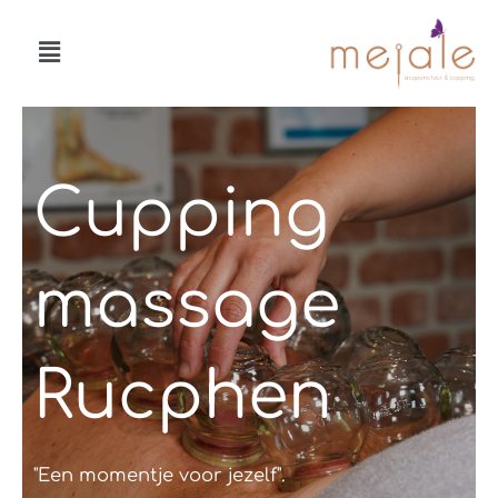
Ga
Menu
naar
de
inhoud
Cupping
massage
Rucphen
"Een momentje voor jezelf".