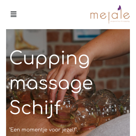
Ga
Menu
naar
de
inhoud
Cupping
massage
Schijf
"Een momentje voor jezelf".