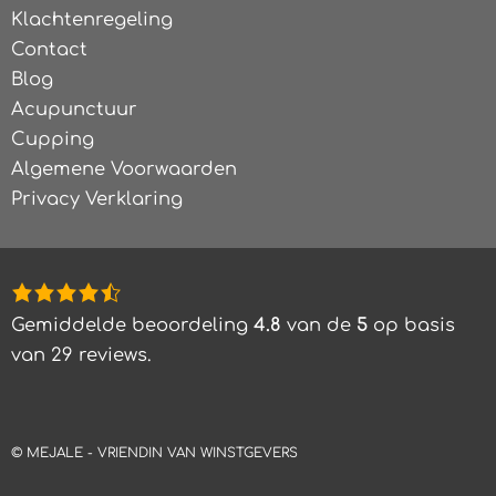
Klachtenregeling
Contact
Blog
Acupunctuur
Cupping
Algemene Voorwaarden
Privacy Verklaring
4,8
rating
Gemiddelde beoordeling
4.8
van de
5
op basis
based
van
29
reviews.
on
12.345
ratings
©
MEJALE -
VRIENDIN VAN WINSTGEVERS