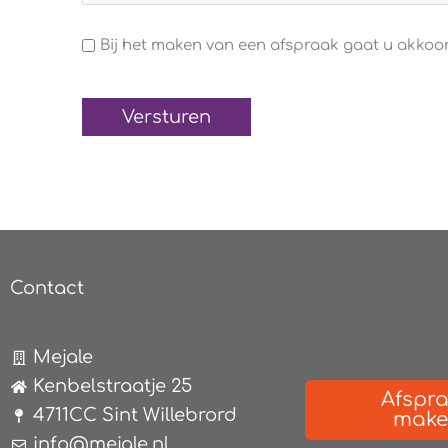
Algemene
Bij het maken van een afspraak gaat u akko
voorwaarden
(Verplicht)
Contact
Mejale
Kenbelstraatje 25
Afspr
4711CC Sint Willebrord
mak
info@mejale.nl