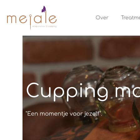
Ga
naar
Over
Treatm
de
inhoud
Cupping ma
"Een momentje voor jezelf".