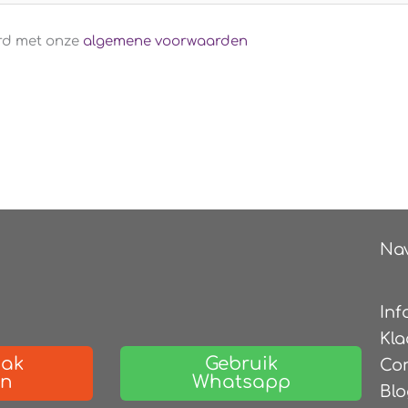
ord met onze
algemene voorwaarden
Nav
Inf
Kla
aak
Gebruik
Co
en
Whatsapp
Blo