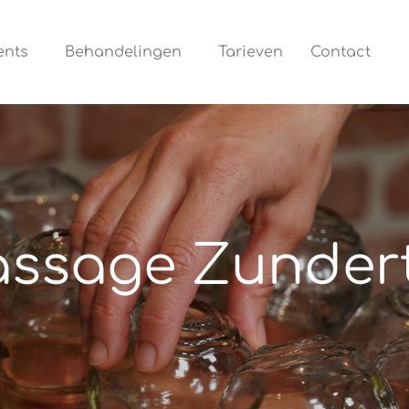
ents
Behandelingen
Tarieven
Contact
ssage Zunder