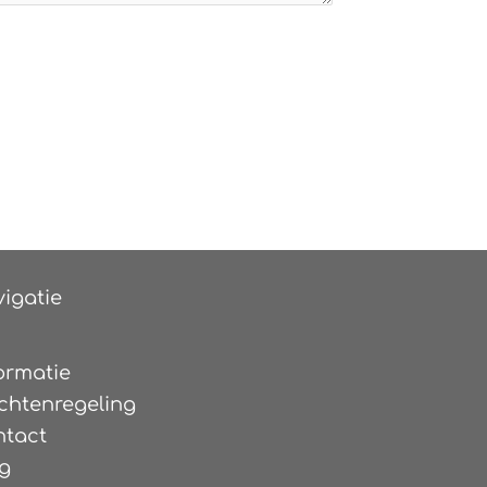
igatie
ormatie
chtenregeling
ntact
g