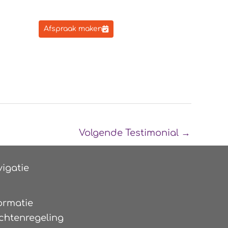
Afspraak maken
Volgende Testimonial
→
igatie
ormatie
chtenregeling