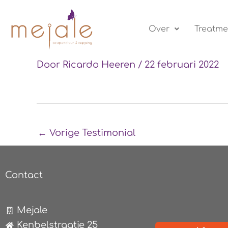
Ga
naar
Over
Treatme
de
inhoud
Door
Ricardo Heeren
/
22 februari 2022
←
Vorige Testimonial
Contact
Mejale
Kenbelstraatje 25