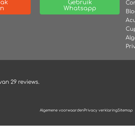
aak
Gebruik
Co
en
Whatsapp
Blo
Ac
Cu
Al
Pri
 van
29
reviews.
Algemene voorwaarden
Privacy verklaring
Sitemap