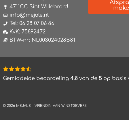
Afspr
4711CC Sint Willebrord
mak
info@mejale.nl
Tel: 06 28 07 06 86
KvK: 75892472
BTW-nr: NL003024028B81
4,8
rating
Gemiddelde beoordeling
4.8
van de
5
op basis
based
on
12.345
©
2026
MEJALE -
VRIENDIN VAN WINSTGEVERS
ratings