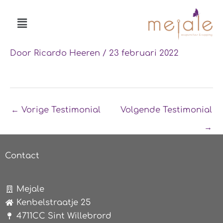
Ga
Menu
naar
de
inhoud
Door
Ricardo Heeren
/
23 februari 2022
←
Vorige Testimonial
Volgende Testimonial
→
Contact
Mejale
Kenbelstraatje 25
4711CC Sint Willebrord