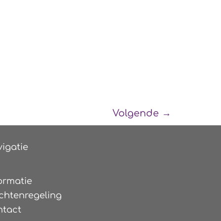
Volgende
→
igatie
ormatie
chtenregeling
ntact