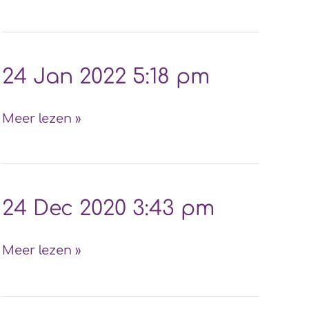
8:36
pm
24
24 Jan 2022 5:18 pm
Jan
2022
Meer lezen »
5:18
pm
24
24 Dec 2020 3:43 pm
Dec
2020
Meer lezen »
3:43
pm