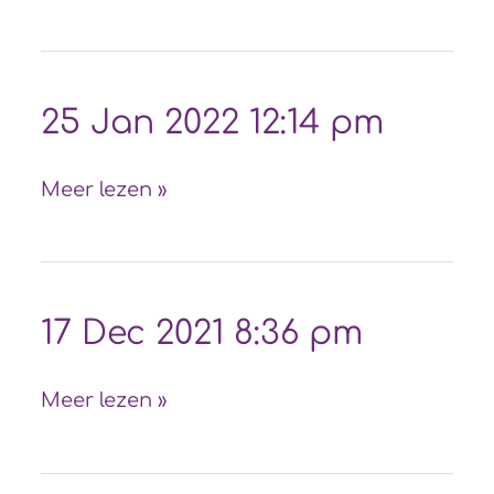
4:30
pm
25
25 Jan 2022 12:14 pm
Jan
2022
Meer lezen »
12:14
pm
17
17 Dec 2021 8:36 pm
Dec
2021
Meer lezen »
8:36
pm