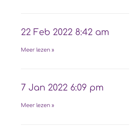
4:41
pm
22
22 Feb 2022 8:42 am
Feb
2022
Meer lezen »
8:42
am
7
7 Jan 2022 6:09 pm
Jan
2022
Meer lezen »
6:09
pm