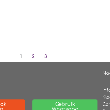
1
2
3
Nav
Inf
Kla
aak
Gebruik
Co
en
Whatsapp