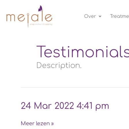
Ga
naar
Over
Treatme
de
inhoud
Testimonial
Description.
24
24 Mar 2022 4:41 pm
Mar
2022
Meer lezen »