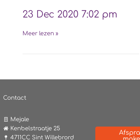
23
23 Dec 2020 7:02 pm
Dec
2020
Meer lezen »
7:02
pm
Contact
Mejale
Kenbelstraatje 25
Afspr
4711CC Sint Willebrord
mak